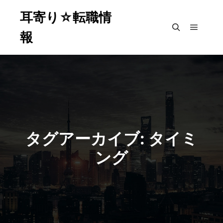
耳寄り☆転職情
報
メイン
検索
タグアーカイブ:
タイミ
ング