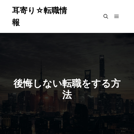
耳寄り☆転職情
報
メイン
検索
後悔しない転職をする方
法